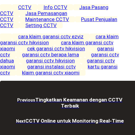
CCTV
Info CCTV
Jasa Pasang
CCTV
Jasa Pemasangan
CCTV
Maintenance CCTV
Pusat Penjualan
CCTV
Setting CCTV
cara klaim garansi cctv ezviz
cara klaim
garansi cctv hikvision
cara klaim garansi cctv
xiaomi
cek garansi cctv hikvision
garansi
cctv
garansi cctv berapa lama
garansi cctv
dahua
garansi cctv hikvision
garansi cctv
xiaomi
garansi instalasi cctv
kartu garansi
cctv
klaim garansi cctv xiaomi
Tingkatkan Keamanan dengan CCTV
Previous
Terbaik
CCTV Online untuk Monitoring Real-Time
Next