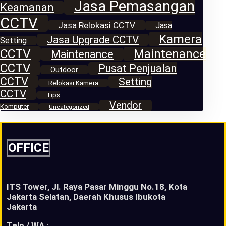
Jasa Pemasangan
Keamanan
CCTV
Jasa Relokasi CCTV
Jasa
Kamera
Jasa Upgrade CCTV
Setting
CCTV
Maintenance
Maintenance
CCTV
Pusat Penjualan
Outdoor
CCTV
Setting
Relokasi Kamera
CCTV
Tips
Vendor
Komputer
Uncategorized
OFFICE
ITS Tower, Jl. Raya Pasar Minggu No.18, Kota
Jakarta Selatan, Daerah Khusus Ibukota
Jakarta
Telp / WA :