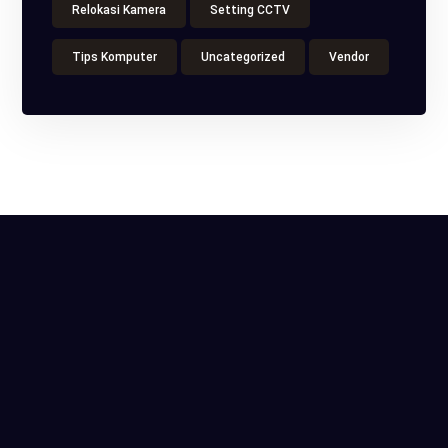
Relokasi Kamera
Setting CCTV
Tips Komputer
Uncategorized
Vendor
ITS Tower, Jl. Raya Pasar Minggu No.18, Kota
Jakarta Selatan, Daerah Khusus Ibukota Jakarta
Telp / WA :