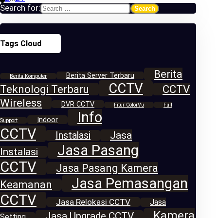
Search for:
Tags Cloud
Berita
Berita Server Terbaru
Berita Komputer
CCTV
Teknologi Terbaru
CCTV
Wireless
DVR CCTV
Fitur ColorVu
Full
Info
Indoor
Support
CCTV
Jasa
Instalasi
Jasa Pasang
Instalasi
CCTV
Jasa Pasang Kamera
Jasa Pemasangan
Keamanan
CCTV
Jasa Relokasi CCTV
Jasa
Kamera
Jasa Upgrade CCTV
Setting