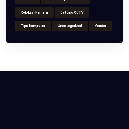
Relokasi Kamera
Setting CCTV
Tips Komputer
Uncategorized
Vendor
ITS Tower, Jl. Raya Pasar Minggu No.18, Kota
Jakarta Selatan, Daerah Khusus Ibukota Jakarta