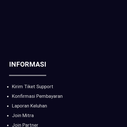
Telp / WA :
CALL : 0816-261-397 | 081-6905-214
Email :
sales@pilarcctv.com
INFORMASI
Kirim Tiket Support
Konfirmasi Pembayaran
Laporan Keluhan
Join Mitra
Join Partner