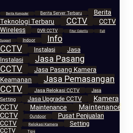
Berita
Berita Server Terbaru
Berita Komputer
CCTV
Teknologi Terbaru
CCTV
Wireless
DVR CCTV
Fitur ColorVu
Full
Info
Indoor
Support
CCTV
Jasa
Instalasi
Jasa Pasang
Instalasi
CCTV
Jasa Pasang Kamera
Jasa Pemasangan
Keamanan
CCTV
Jasa Relokasi CCTV
Jasa
Kamera
Jasa Upgrade CCTV
Setting
CCTV
Maintenance
Maintenance
CCTV
Pusat Penjualan
Outdoor
CCTV
Setting
Relokasi Kamera
CCTV
Tips