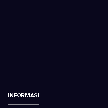
ITS Tower, Jl. Raya Pasar Minggu No.18, Kota
Jakarta Selatan, Daerah Khusus Ibukota Jakarta
Telp / WA :
CALL : 0816-261-397 | 081-6905-214
Email :
sales@pilarcctv.com
INFORMASI