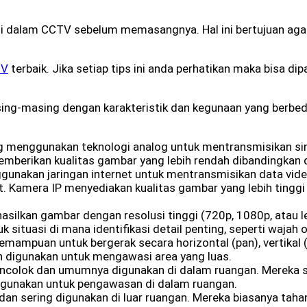
a di dalam CCTV sebelum memasangnya. Hal ini bertujuan a
TV
terbaik. Jika setiap tips ini anda perhatikan maka bisa d
g-masing dengan karakteristik dan kegunaan yang berbeda.
 menggunakan teknologi analog untuk mentransmisikan sin
mberikan kualitas gambar yang lebih rendah dibandingkan 
nakan jaringan internet untuk mentransmisikan data vid
net. Kamera IP menyediakan kualitas gambar yang lebih ting
lkan gambar dengan resolusi tinggi (720p, 1080p, atau leb
k situasi di mana identifikasi detail penting, seperti wajah
mampuan untuk bergerak secara horizontal (pan), vertikal 
an digunakan untuk mengawasi area yang luas.
olok dan umumnya digunakan di dalam ruangan. Mereka sulit
gunakan untuk pengawasan di dalam ruangan.
 dan sering digunakan di luar ruangan. Mereka biasanya taha