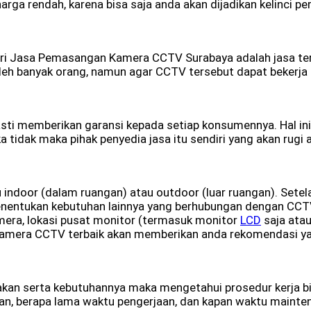
rga rendah, karena bisa saja anda akan dijadikan kelinci pe
cari Jasa Pemasangan Kamera CCTV Surabaya adalah jasa ter
h banyak orang, namun agar CCTV tersebut dapat bekerja
asti memberikan garansi kepada setiap konsumennya. Hal in
ika tidak maka pihak penyedia jasa itu sendiri yang akan ru
u indoor (dalam ruangan) atau outdoor (luar ruangan). Sete
nentukan kebutuhan lainnya yang berhubungan dengan CCTV.
mera, lokasi pusat monitor (termasuk monitor
LCD
saja atau
amera CCTV terbaik akan memberikan anda rekomendasi ya
kan serta kebutuhannya maka mengetahui prosedur kerja bis
jaan, berapa lama waktu pengerjaan, dan kapan waktu mainte