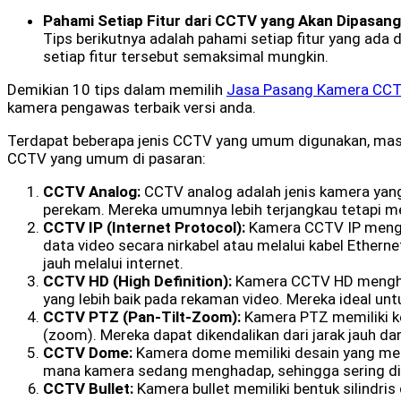
Pahami Setiap Fitur dari CCTV yang Akan Dipasang
Tips berikutnya adalah pahami setiap fitur yang ad
setiap fitur tersebut semaksimal mungkin.
Demikian 10 tips dalam memilih
Jasa Pasang Kamera CC
kamera pengawas terbaik versi anda.
Terdapat beberapa jenis CCTV yang umum digunakan, masin
CCTV yang umum di pasaran:
CCTV Analog:
CCTV analog adalah jenis kamera yang
perekam. Mereka umumnya lebih terjangkau tetapi me
CCTV IP (Internet Protocol):
Kamera CCTV IP menggu
data video secara nirkabel atau melalui kabel Ether
jauh melalui internet.
CCTV HD (High Definition):
Kamera CCTV HD menghasi
yang lebih baik pada rekaman video. Mereka ideal untu
CCTV PTZ (Pan-Tilt-Zoom):
Kamera PTZ memiliki ke
(zoom). Mereka dapat dikendalikan dari jarak jauh d
CCTV Dome:
Kamera dome memiliki desain yang menc
mana kamera sedang menghadap, sehingga sering di
CCTV Bullet:
Kamera bullet memiliki bentuk silindris