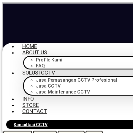
HOME
ABOUT US
Profile Kami
FAQ
SOLUSI CCTV
Jasa Pemasangan CCTV Profesional
Email
sales@pilarcctv.com
Jasa CCTV
Jasa Maintenance CCTV
Bantuan Sales & Support
INFO
0816-964-814 | 081-6905-214
STORE
CONTACT
Konsultasi CCTV