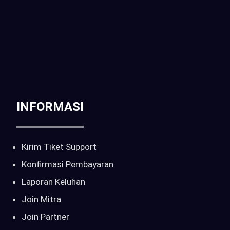
Telp / WA :
CALL : 0816-261-397 | 081-6905-214
Email :
sales@pilarcctv.com
INFORMASI
Kirim Tiket Support
Konfirmasi Pembayaran
Laporan Keluhan
Join Mitra
Join Partner