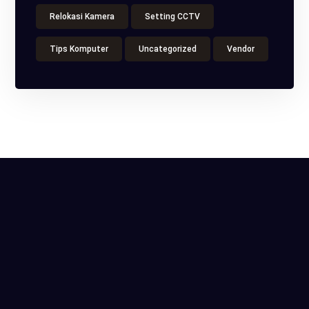
Relokasi Kamera
Setting CCTV
Tips Komputer
Uncategorized
Vendor
ITS Tower, Jl. Raya Pasar Minggu No.18, Kota
Jakarta Selatan, Daerah Khusus Ibukota Jakarta