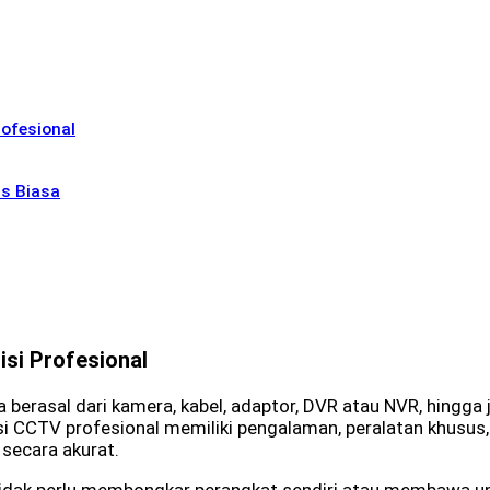
ofesional
is Biasa
si Profesional
berasal dari kamera, kabel, adaptor, DVR atau NVR, hingga ja
nisi CCTV profesional memiliki pengalaman, peralatan khusu
secara akurat.
idak perlu membongkar perangkat sendiri atau membawa un