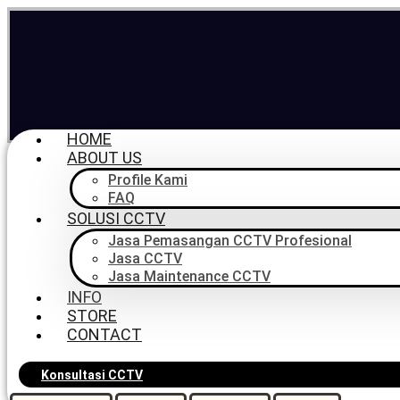
HOME
ABOUT US
Profile Kami
FAQ
SOLUSI CCTV
Jasa Pemasangan CCTV Profesional
Jasa CCTV
Jasa Maintenance CCTV
Email
sales@pilarcctv.com
INFO
STORE
CONTACT
Bantuan Sales & Support
0816-964-814 | 081-6905-214
Konsultasi CCTV