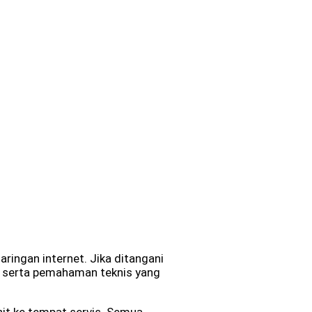
ringan internet. Jika ditangani
s, serta pemahaman teknis yang
it ke tempat servis. Semua