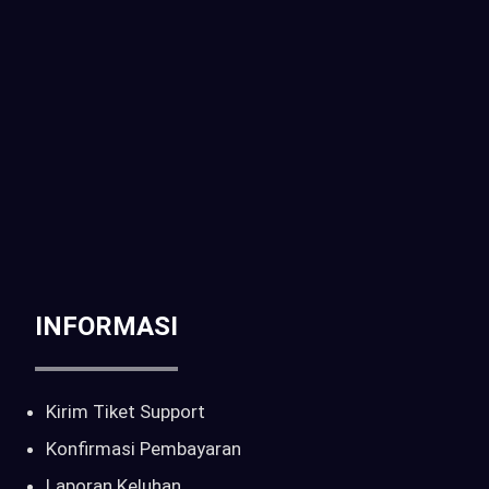
Jakarta Selatan, Daerah Khusus Ibukota Jakarta
Telp / WA :
CALL : 0816-261-397 | 081-6905-214
Email :
sales@pilarcctv.com
INFORMASI
Kirim Tiket Support
Konfirmasi Pembayaran
Laporan Keluhan