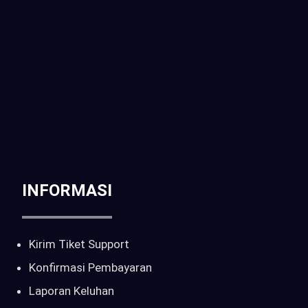
Jakarta Selatan, Daerah Khusus Ibukota Jakarta
Telp / WA :
CALL : 0816-261-397 | 081-6905-214
Email :
sales@pilarcctv.com
INFORMASI
Kirim Tiket Support
Konfirmasi Pembayaran
Laporan Keluhan