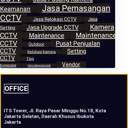
Jasa Pemasangan
Keamanan
CCTV
Jasa Relokasi CCTV
Jasa
Kamera
Jasa Upgrade CCTV
Setting
CCTV
Maintenance
Maintenance
CCTV
Pusat Penjualan
Outdoor
CCTV
Setting
Relokasi Kamera
CCTV
Tips
Vendor
Komputer
Uncategorized
OFFICE
ITS Tower, Jl. Raya Pasar Minggu No.18, Kota
Jakarta Selatan, Daerah Khusus Ibukota
Jakarta