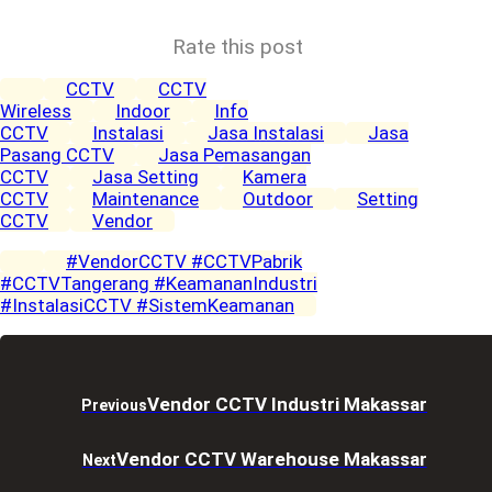
Rate this post
CCTV
CCTV
Wireless
Indoor
Info
CCTV
Instalasi
Jasa Instalasi
Jasa
Pasang CCTV
Jasa Pemasangan
CCTV
Jasa Setting
Kamera
CCTV
Maintenance
Outdoor
Setting
CCTV
Vendor
#VendorCCTV #CCTVPabrik
#CCTVTangerang #KeamananIndustri
#InstalasiCCTV #SistemKeamanan
Vendor CCTV Industri Makassar
Previous
Vendor CCTV Warehouse Makassar
Next