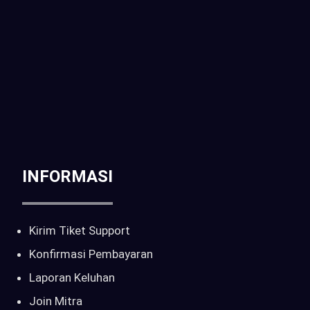
Telp / WA :
CALL : 0816-261-397 | 081-6905-214
Email :
sales@pilarcctv.com
INFORMASI
Kirim Tiket Support
Konfirmasi Pembayaran
Laporan Keluhan
Join Mitra