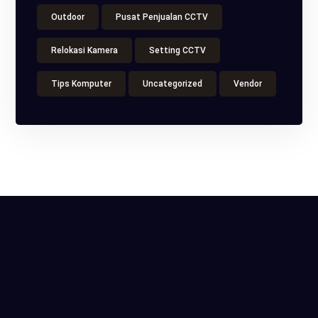
Outdoor
Pusat Penjualan CCTV
Relokasi Kamera
Setting CCTV
Tips Komputer
Uncategorized
Vendor
ITS Tower, Jl. Raya Pasar Minggu No.18, Kota
Jakarta Selatan, Daerah Khusus Ibukota Jakarta