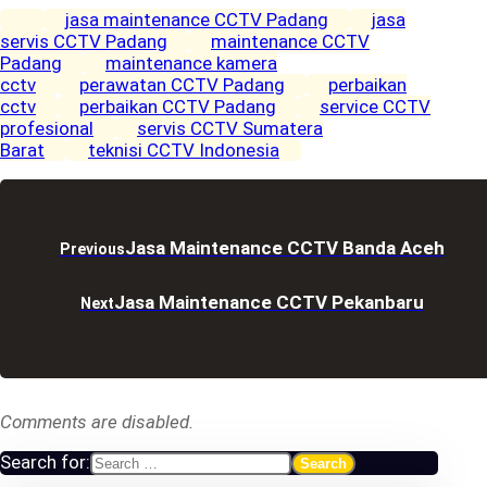
jasa maintenance CCTV Padang
jasa
servis CCTV Padang
maintenance CCTV
Padang
maintenance kamera
cctv
perawatan CCTV Padang
perbaikan
cctv
perbaikan CCTV Padang
service CCTV
profesional
servis CCTV Sumatera
Barat
teknisi CCTV Indonesia
Jasa Maintenance CCTV Banda Aceh
Previous
Jasa Maintenance CCTV Pekanbaru
Next
Comments are disabled.
Search for: