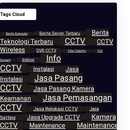
Tags Cloud
Berita
Berita Server Terbaru
Berita Komputer
CCTV
Teknologi Terbaru
CCTV
Wireless
DVR CCTV
Fitur ColorVu
Full
Info
Indoor
Support
CCTV
Jasa
Instalasi
Jasa Pasang
Instalasi
CCTV
Jasa Pasang Kamera
Jasa Pemasangan
Keamanan
CCTV
Jasa Relokasi CCTV
Jasa
Kamera
Jasa Upgrade CCTV
Setting
CCTV
Maintenance
Maintenance