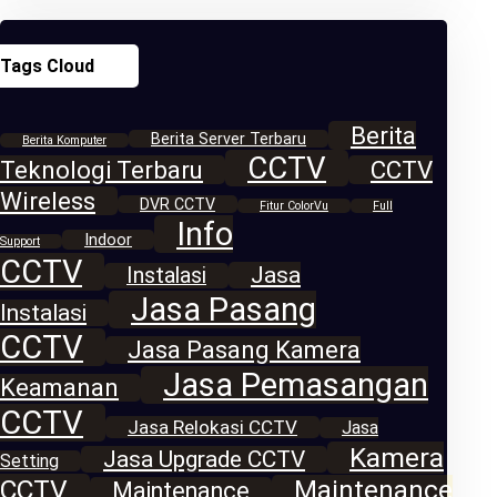
Tags Cloud
Berita
Berita Server Terbaru
Berita Komputer
CCTV
Teknologi Terbaru
CCTV
Wireless
DVR CCTV
Fitur ColorVu
Full
Info
Indoor
Support
CCTV
Jasa
Instalasi
Jasa Pasang
Instalasi
CCTV
Jasa Pasang Kamera
Jasa Pemasangan
Keamanan
CCTV
Jasa Relokasi CCTV
Jasa
Kamera
Jasa Upgrade CCTV
Setting
CCTV
Maintenance
Maintenance