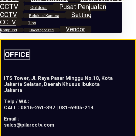
CCTV
Pusat Penjualan
Outdoor
CCTV
Setting
Relokasi Kamera
CCTV
Tips
Vendor
Komputer
Uncategorized
OFFICE
ITS Tower, Jl. Raya Pasar Minggu No.18, Kota
Jakarta Selatan, Daerah Khusus Ibukota
Jakarta
Telp / WA :
CALL : 0816-261-397 | 081-6905-214
Email :
sales@pilarcctv.com