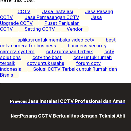
Rate this post
CCTV
Jasa Instalasi
Jasa Pasang
CCTV
Jasa Pemasangan CCTV
Jasa
Upgrade CCTV
Pusat Penjualan
CCTV
Setting CCTV
Vendor
aplikasi untuk membuka video cctv
best
cctv camera for business
business security
camera system
cctv rumahan terbaik
cctv
solutions
cctv the best
cctv untuk rumah
terbaik
cctv untuk usaha
forum cctv
indonesia
Solusi CCTV Terbaik untuk Rumah dan
Bisnis
Jasa Instalasi CCTV Profesional dan Aman
Previous
Pasang CCTV Berkualitas dengan Teknisi Ahli
Next