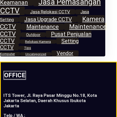
Jasa Pemasangan
Keamanan
CCTV
Jasa Relokasi CCTV
Jasa
Kamera
Jasa Upgrade CCTV
Setting
CCTV
Maintenance
Maintenance
CCTV
Pusat Penjualan
Outdoor
CCTV
Setting
Relokasi Kamera
CCTV
Tips
Vendor
Komputer
Uncategorized
OFFICE
ITS Tower, Jl. Raya Pasar Minggu No.18, Kota
Jakarta Selatan, Daerah Khusus Ibukota
Jakarta
Telp / WA :