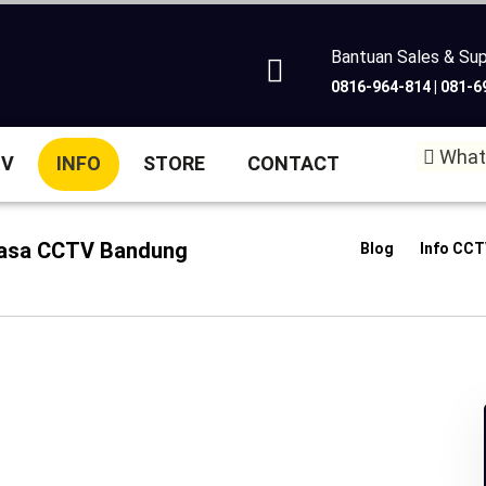
Bantuan Sales & Su
0816-964-814 | 081-
What
TV
INFO
STORE
CONTACT
Jasa CCTV Bandung
Blog
Info CCT