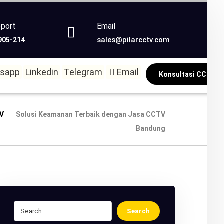
Email
pport
sales@pilarcctv.com
6905-214
sapp
Linkedin
Telegram
Email
Konsultasi CCTV
V
Solusi Keamanan Terbaik dengan Jasa CCTV
Bandung