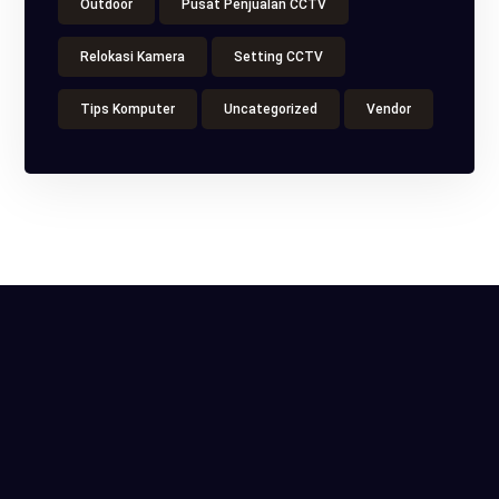
Outdoor
Pusat Penjualan CCTV
Relokasi Kamera
Setting CCTV
Tips Komputer
Uncategorized
Vendor
ITS Tower, Jl. Raya Pasar Minggu No.18, Kota
Jakarta Selatan, Daerah Khusus Ibukota Jakarta