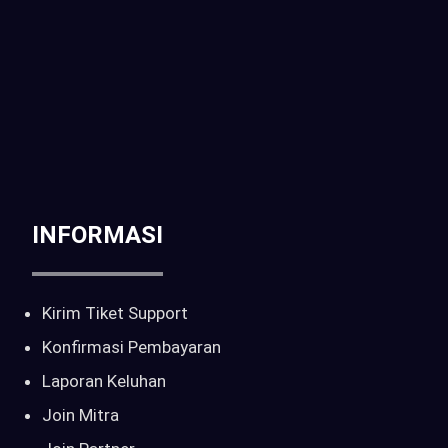
Telp / WA :
CALL : 0816-261-397 | 081-6905-214
Email :
sales@pilarcctv.com
INFORMASI
Kirim Tiket Support
Konfirmasi Pembayaran
Laporan Keluhan
Join Mitra